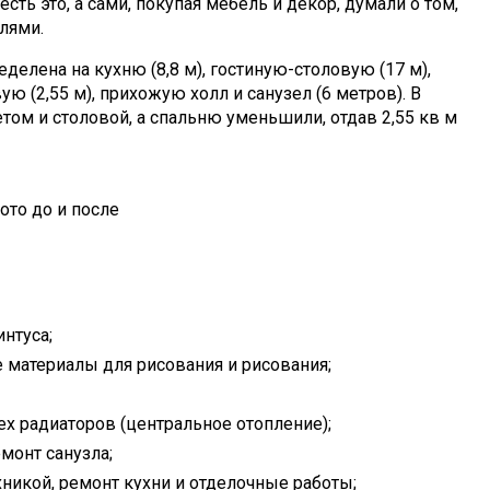
сть это, а сами, покупая мебель и декор, думали о том,
лями.
делена на кухню (8,8 м), гостиную-столовую (17 м),
вую (2,55 м), прихожую холл и санузел (6 метров). В
том и столовой, а спальню уменьшили, отдав 2,55 кв м
интуса;
 материалы для рисования и рисования;
ех радиаторов (центральное отопление);
монт санузла;
хникой, ремонт кухни и отделочные работы;