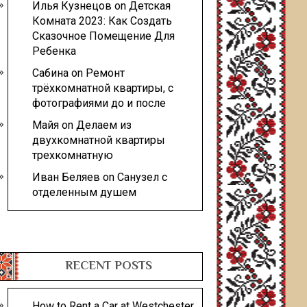
Илья Кузнецов
on
Детская
Комната 2023: Как Создать
Сказочное Помещение Для
Ребенка
Сабина
on
Ремонт
трёхкомнатной квартиры, с
фотографиями до и после
Майя
on
Делаем из
двухкомнатной квартиры
трехкомнатную
Иван Беляев
on
Санузел с
отделенным душем
RECENT POSTS
How to Rent a Car at Westchester