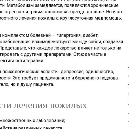
сти. Метаболизм замедляется, появляются хронические
е стрессов и травм становится гораздо дольше. Но и это
мфортного
лечения пожилых
: круглосуточная медпомощь,
комплектом болезней — гипертония, диабет,
Эти заболевания взаимодействуют между собой, создавая
Представьте, что каждое лекарство влияет не только на
гировать с другими препаратами. Отсюда частые
ктивности терапии.
психологические аспекты: депрессия, одиночество,
мости. Это требует продуманного и бережного подхода,
ело, но и душу пациента.
сти лечения пожилых
 множественных заболеваний;
ействия различных лекарств;